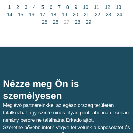
1
2
3
4
5
6
7
8
9
10
11
12
13
14
15
16
17
18
19
20
21
22
23
24
25
26
27
28
29
Nézze meg Ön is
személyesen​
Meglévő partnereinkkel az egész ország területén
találkozhat, így szinte nincs olyan pont, ahonnan csupán
néhány percre ne találhatna Erkado ajtót.
Szeretne bővebb infot? Vegye fel velünk a kapcsolatot és