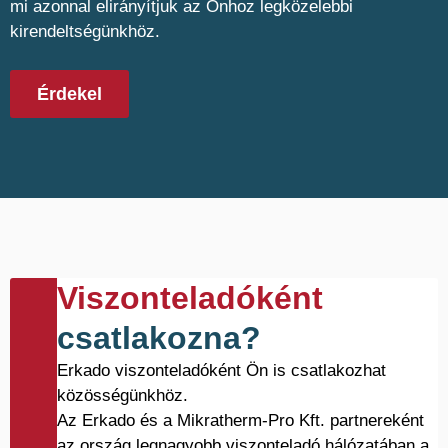
mi azonnal elirányítjuk az Önhoz legközelebbi
kirendeltségünkhöz.
Érdekel
Viszonteladóként
csatlakozna?
Erkado viszonteladóként Ön is csatlakozhat
közösségünkhöz.
Az Erkado és a Mikratherm-Pro Kft. partnereként
az ország legnagyobb viszonteladó hálózatában a