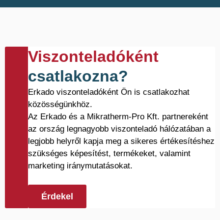
Viszonteladóként
csatlakozna?
Erkado viszonteladóként Ön is csatlakozhat
közösségünkhöz.
Az Erkado és a Mikratherm-Pro Kft. partnereként
az ország legnagyobb viszonteladó hálózatában a
legjobb helyről kapja meg a sikeres értékesítéshez
szükséges képesítést, termékeket, valamint
marketing iránymutatásokat.
Érdekel