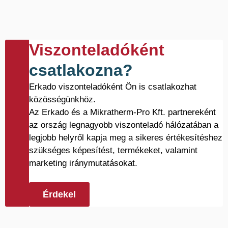
Viszonteladóként
csatlakozna?
Erkado viszonteladóként Ön is csatlakozhat
közösségünkhöz.
Az Erkado és a Mikratherm-Pro Kft. partnereként
az ország legnagyobb viszonteladó hálózatában a
legjobb helyről kapja meg a sikeres értékesítéshez
szükséges képesítést, termékeket, valamint
marketing iránymutatásokat.
Érdekel