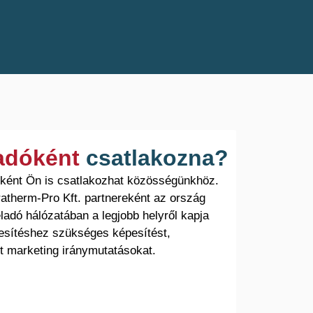
ladóként
csatlakozna?
óként Ön is csatlakozhat közösségünkhöz.
atherm-Pro Kft. partnereként az ország
ladó hálózatában a legjobb helyről kapja
esítéshez szükséges képesítést,
t marketing iránymutatásokat.