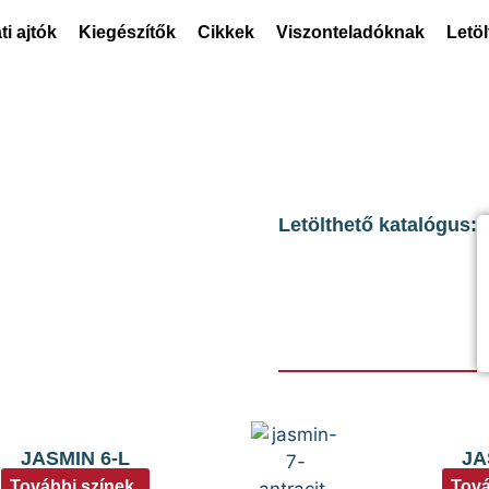
ti ajtók
Kiegészítők
Cikkek
Viszonteladóknak
Letö
Letölthető katalógus:
JASMIN 6-L
JA
További színek
Tová