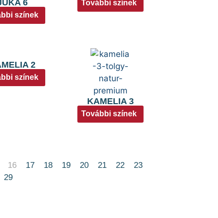
JUKA 6
További színek
bbi színek
MELIA 2
bbi színek
KAMELIA 3
További színek
16
17
18
19
20
21
22
23
29