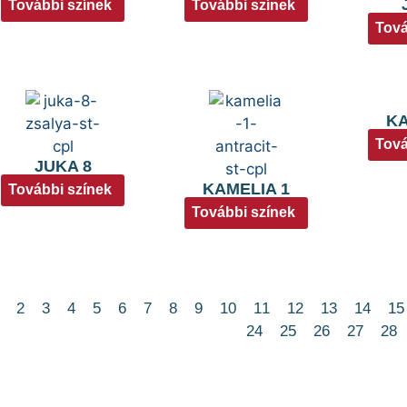
További színek
További színek
Tová
KA
Tová
JUKA 8
KAMELIA 1
További színek
További színek
2
3
4
5
6
7
8
9
10
11
12
13
14
15
24
25
26
27
28