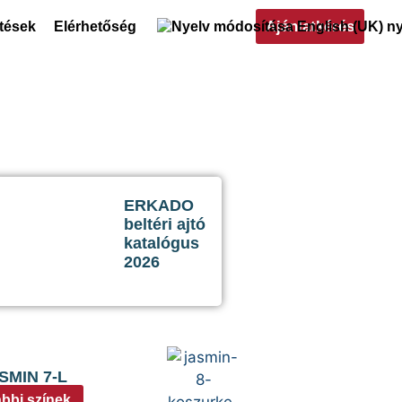
Ajánlatkérés
ltések
Elérhetőség
ERKADO
beltéri ajtó
katalógus
2026
SMIN 7-L
bbi színek