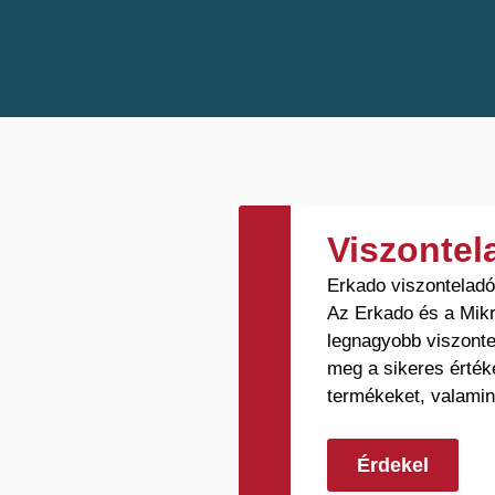
Berberys
4
Floks
4
Krokus
6
Azalia
8
Hiacynt
8
Loft
6
Graf
16
Viszonte
Anubis
5
Erkado viszontelad
Uno Premium
2
Az Erkado és a Mikr
legnagyobb viszonte
Turan
8
meg a sikeres érték
Milda
5
termékeket, valamin
Ansedonia
12
Lorient
12
Érdekel