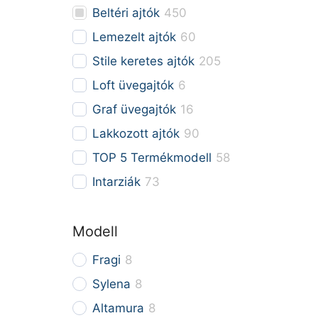
Beltéri ajtók
450
Lemezelt ajtók
60
Stile keretes ajtók
205
Loft üvegajtók
6
Graf üvegajtók
16
Lakkozott ajtók
90
TOP 5 Termékmodell
58
Intarziák
73
Modell
Fragi
8
Sylena
8
Altamura
8