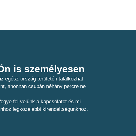
n is személyesen​
z egész ország területén találkozhat,
pont, ahonnan csupán néhány percre ne
egye fel velünk a kapcsolatot és mi
Önhoz legközelebbi kirendeltségünkhöz.