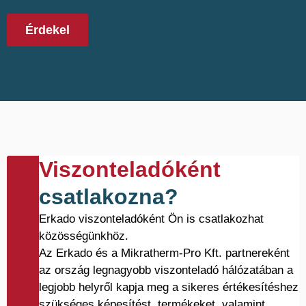
Érdekel
Viszonteladóként
csatlakozna?
Erkado viszonteladóként Ön is csatlakozhat
közösségünkhöz.
Az Erkado és a Mikratherm-Pro Kft. partnereként
az ország legnagyobb viszonteladó hálózatában a
legjobb helyről kapja meg a sikeres értékesítéshez
szükséges képesítést, termékeket, valamint