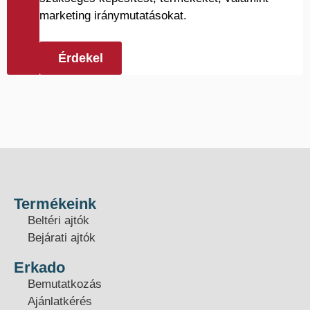
marketing iránymutatásokat.
Érdekel
Termékeink
Beltéri ajtók
Bejárati ajtók
Erkado
Bemutatkozás
Ajánlatkérés