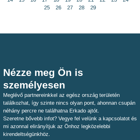
25
26
27
28
29
Nézze meg Ön is
személyesen​
Meglévő partnereinkkel az egész ország területén
találkozhat, így szinte nincs olyan pont, ahonnan csupán
néhány percre ne találhatna Erkado ajtót.
Szeretne bővebb infot? Vegye fel velünk a kapcsolatot és
mi azonnal elirányítjuk az Önhoz legközelebbi
kirendeltségünkhöz.